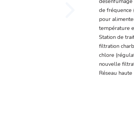
désenfumage e
de fréquence (
pour alimenter
température e
Station de trai
filtration char
chlore (régula
nouvelle filtr
Réseau haute 