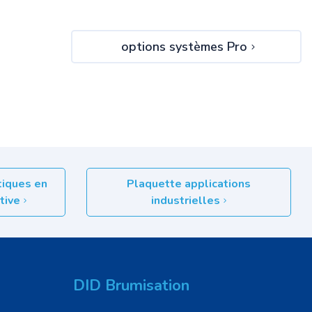
options systèmes Pro
tiques en
Plaquette applications
ctive
industrielles
DID Brumisation